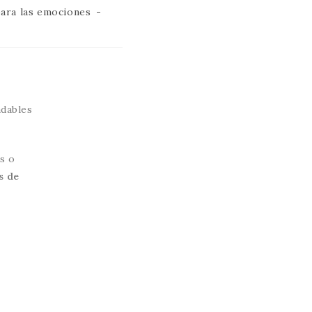
para las emociones
dables
s o
s de